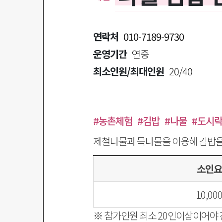
연락처
010-7189-9730
운영기간
연중
최소인원/최대인원
20/40
#농촌체험
#김밥
#나물
#도시
제철나물과 묵나물을 이용해 김밥을
소인요
10,00
※ 참가인원 최소 20인이상이어야 