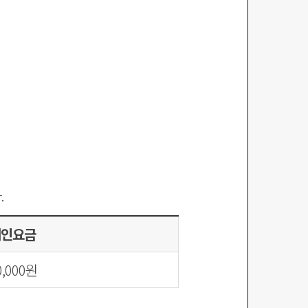
.
대인요금
0,000원