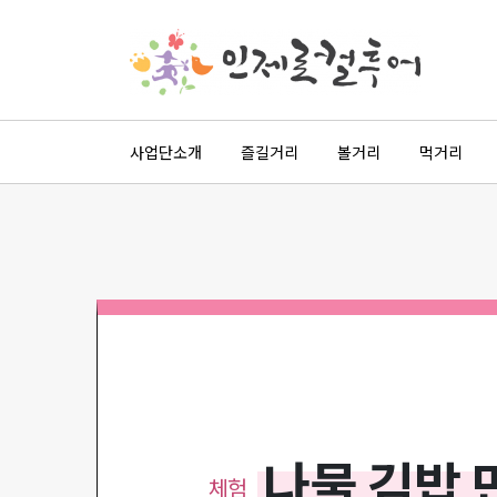
사업단소개
즐길거리
볼거리
먹거리
나물 김밥 
체험