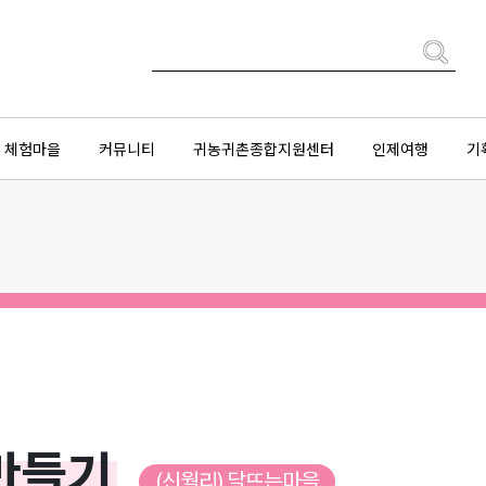
체험마을
커뮤니티
귀농귀촌종합지원센터
인제여행
기
만들기
(신월리) 달뜨는마을