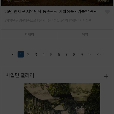
26년 인제군 지역단위 농촌관광 기획상품 <여름밤 숲속 별빛 캠핑, 용대숲으로> 추가예약
#지역단위
#용대숲으로
#선녀마을
#별빛
#캠핑
#여름
#기획상품
자세히
예약
<
1
2
3
4
5
6
7
8
9
>
>>
사업단 갤러리