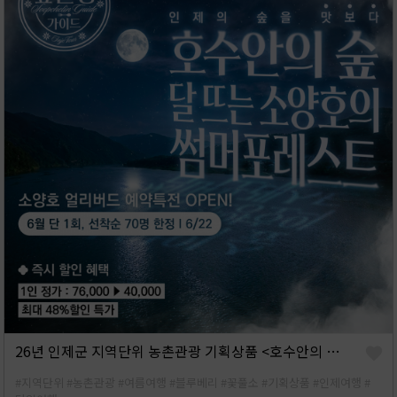
26년 인제군 지역단위 농촌관광 기획상품 <호수안의 숲, 달 뜨는 소양호의 썸머포레스트> 당일형
#지역단위
#농촌관광
#여름여행
#블루베리
#꽃풀소
#기획상품
#인제여행
#