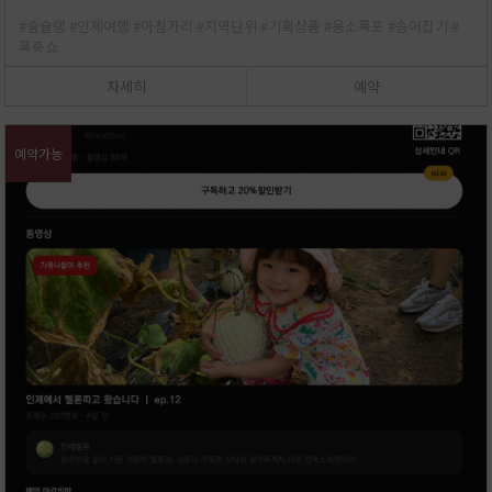
#숲슐랭
#인제여행
#아침가리
#지역단위
#기획상품
#용소폭포
#송어잡기
#
폭죽쇼
자세히
예약
예약가능