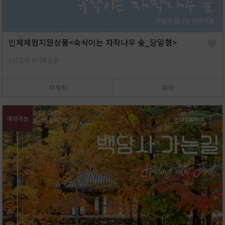
인제체험지원상품<속삭이는 자작나무 숲_당일형>
#당일형
#기획상품
자세히
예약
예약가능