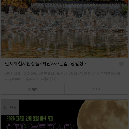
인제체험지원상품<백담사가는길_당일형>
#당일여행
#인제여행
#블루베리
#백담사
#황태
#강원도
#인제로컬투어
#인
제
#블루베리 수확체험
#기획상품
자세히
예약
판매완료