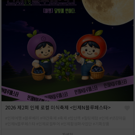
2026 제2회 인제 로컬 미식축제 <인제N블루페스타>
#인제여행
#블루베리
#야간축제
#축제
#밤산책
#힐링체험
#인제
#냇강마을
#인제N블루페스타
#인제로컬투어
#인제활성화사업단
#기획상품
자세히