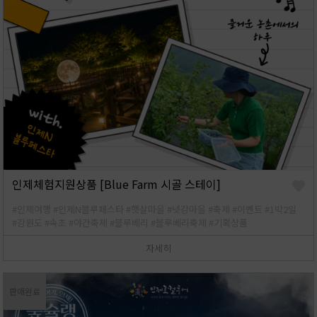
인제체험지원상품 [Blue Farm 시골 스테이]
#인제여행
#인제N블루페스타
#햇살마을
#냇강마을
#축제
#이벤트
#1박2일
#강원도
#속초
#야간축제
#블루베리
#블루베리축제
#기획상품
자세히
판매완료