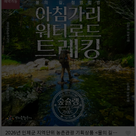
예약가능
2026년 인제군 지역단위 농촌관광 기획상품 <물의 길, 첨벙첨벙 아침가리 워터로드 트레킹>