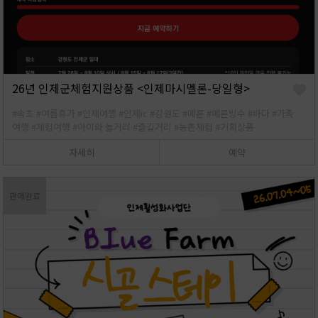
26년 인제군체험지원상품 <인제마시멜론-당일형>
#속초
#여름휴가
#인제여행
#인제ic
#강원도
#메론
#메론빙수
#바다
#가족
여행
#체험여행
#아이와 놀거리
#즐길거리
#농촌체험
#기획상품
자세히
예약
판매완료