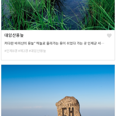
대암산용늪
커다란 바위산의 용늪" 하늘로 올라가는 용이 쉬었다 가는 곳 인제군 서화면 대암산 정상 해발 1,280m. 민통선 내에 있는 남한 유일의 고층 습원지인 대암산용늪. 동서로 275m, 남북으로 210m나 뻗친 엄청난 크기의 자연 습지가 정상의 산봉우리들 사이에 둘러싸여 있다.
#인제8경
#제2경
#대암산용늪