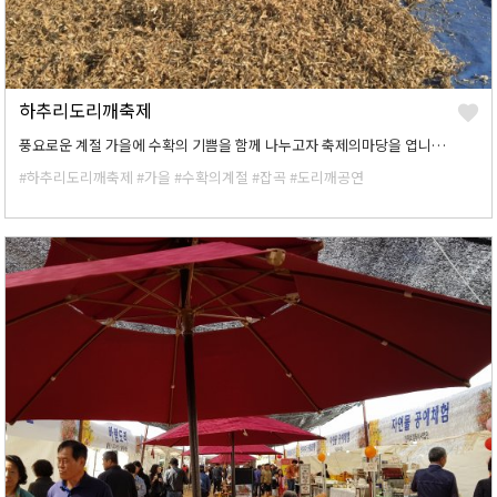
하추리도리깨축제
풍요로운 계절 가을에 수확의 기쁨을 함께 나누고자 축제의마당을 엽니다.
#하추리도리깨축제
#가을
#수확의계절
#잡곡
#도리깨공연