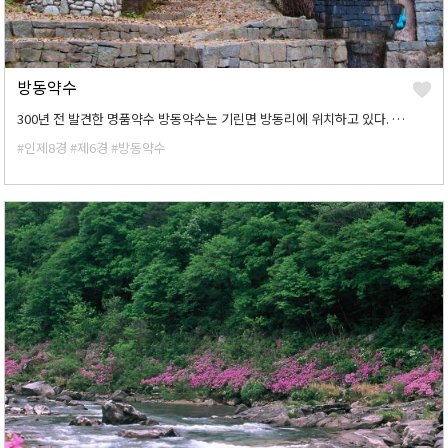
방동약수
300년 전 발견한 명품약수 방동약수는 기린면 방동리에 위치하고 있다. 물맛도 물맛이지만 강원도 특유의 정취를 그대로 느낄 수 있는 곳으로 인제를 들른 방문객이라면 한번 찾아가 볼만한 곳이다.
#인제8경
#제6경
#방동약수