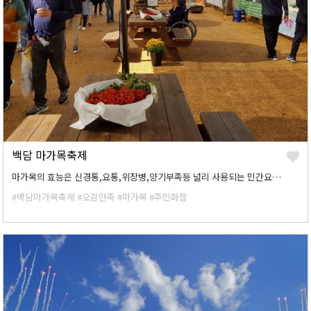
백담 마가목축제
마가목의 효능은 신경통,요통,위장병,양기부족등 널리 사용되는 민간요법을 위한 귀한 약재이다.
#백담마가목축제
#오감만족
#마가목
#주민화합