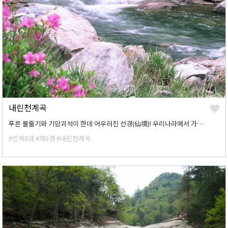
내린천계곡
푸른 물줄기와 기암괴석이 한데 어우러진 선경(仙境)! 우리나라에서 가장 아름답고 깨끗한 계곡을 꼽는다면, 대번에 강원도 인제군에 자리잡고 있는 내린천을 떠 올릴 수 있을 것이다.
#인제8경
#제5경
#내린천계곡