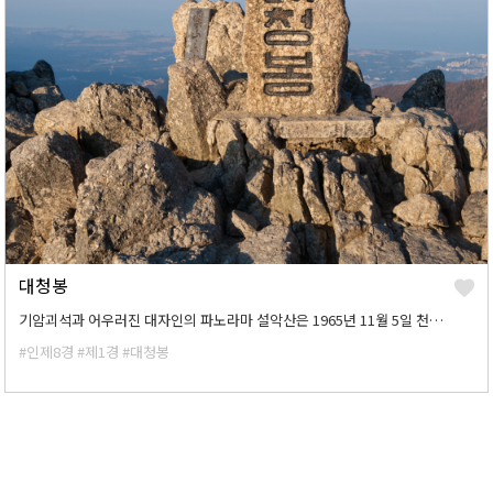
대청봉
기암괴석과 어우러진 대자인의 파노라마 설악산은 1965년 11월 5일 천연기념물 171호인 천연보호구역으로 설정된 후, 1970년 3월 24일 산 중심부 174평방 킬로미터가 국립공원 5호로 지정되었고, 1982년에 설악산 남쪽의 점봉산을 포함한 393평방킬로미터가 우리나라에서 유일하게 유네스코에 생물권 보존지역으로 지정되었다.
#인제8경
#제1경
#대청봉