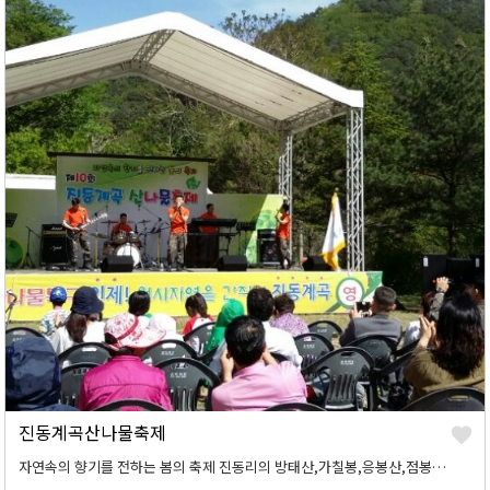
진동계곡산나물축제
자연속의 향기를 전하는 봄의 축제 진동리의 방태산,가칠봉,응봉산,점봉산 자락에서 자란 전국 최상의 청정 산나물축제에 초대합니다.