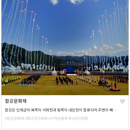
합강문화제
합강은 인제군의 북쪽의 서화천과 동쪽의 내린천이 합류되어 주변의 빼어난 경관을 가지고 남쪽으로 흐르는 강으로 중앙단제의 역사적 전승성과 합강의 자연지리적 상징성을 감안하여 인제군은 1983년 10월 27일 향토문화축제를 합강문화제로 명명하고 합강정 앞에서 인제군 수호지신에게 제를 올리며 제1회 합강문화제가 시작되었다.
#합강문화제
#합강정
#제례
#지역문화축제
#군민화합