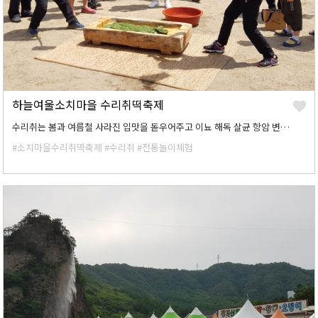
하늘여울소치마을 수리취떡축제
수리취는 봄과 여름철 사라진 입맛을 돋우어주고 이뇨 해독 살균 항암 변비 고혈압 당뇨등 효능이 뛰어납니다. 옛 조상들은 봄이 되면 수리취의 어린잎을 채취해 가볍게 데쳐 물에 우려내거나 쌈으로 먹고 나물로 조리해 먹었습니다. 또한 단오에 수리취떡을 먹으며 명절을 즐겼다고 합니다.
#소치마을수리취떡축제
#수리취
#전통놀이체험