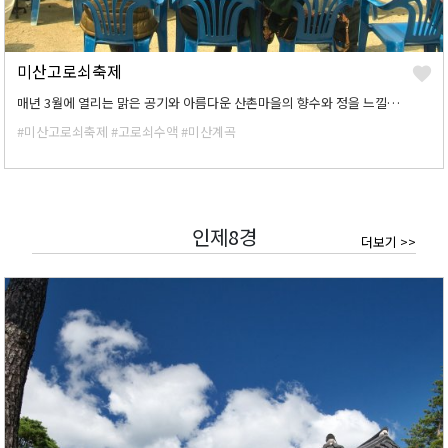
미산고로쇠축제
매년 3월에 열리는 맑은 공기와 아름다운 산촌마을의 향수와 정을 느낄수 있는 축제 한마당입니다. 고로쇠 수액으로 빚어낸 막걸리와 전통먹거리, 각종 민속놀이등 도시에서는 느낄수 없는 산촌마을의 다뜻함을 준비하였습니다.
#미산고로쇠축제
#고로쇠수액
#미산계곡
인제8경
더보기 >>