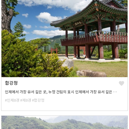
합강정
인제에서 가장 유서 깊은 곳, 누정 건림의 효시 인제에서 가장 유서 깊은 곳으로 소양강 상류인 내린천이 기린 방면으로부터 흘러 들고 서화 방면 인북천과 용대 방면 북천이 합류 후 흘러들어 이 지점에서 합류한다는 것에 연유해 명명된 정자로써 조선시대 중엽부터 합강정으로 불려 내려오고 있다.
#인제8경
#제8경
#합강정