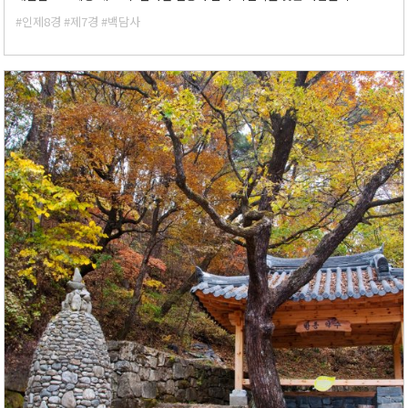
#인제8경
#제7경
#백담사