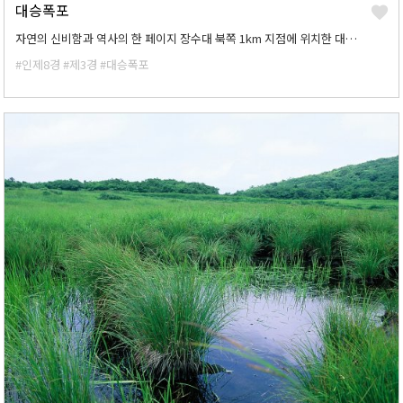
대승폭포
자연의 신비함과 역사의 한 페이지 장수대 북쪽 1km 지점에 위치한 대승폭포는 88m의 물기둥이 낙하하여 장관을 이루는 곳으로 신라 경순왕이 피서지였던 곳 이었다고 전해진다.
#인제8경
#제3경
#대승폭포