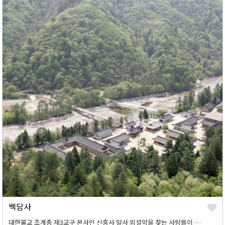
백담사
대한불교 조계종 제3교구 본사인 신흥사 말사 외설악을 찾는 사람들이 신흥사를 거쳐 설악산을 구경 하듯, 내설악을 찾는 사람들은 의례 백담사 거쳐 내설악을 찾게 된다.