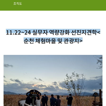
조직도
11.22~24 실무자 역량강화 선진지견학<
순천 체험마을 및 관광지>