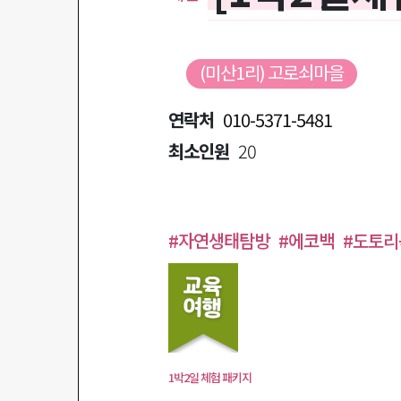
(미산1리) 고로쇠마을
연락처
010-5371-5481
최소인원
20
#자연생태탐방
#에코백
#도토리
1박2일 체험 패키지