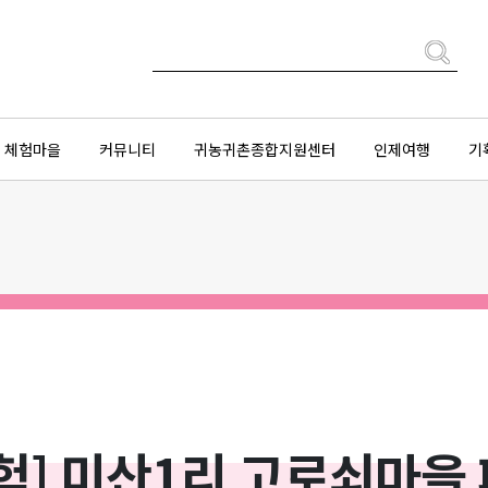
체험마을
커뮤니티
귀농귀촌종합지원센터
인제여행
기
험] 미산1리 고로쇠마을