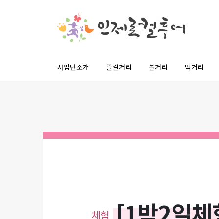
사업단소개
즐길거리
볼거리
먹거리
[1박2일체
체험