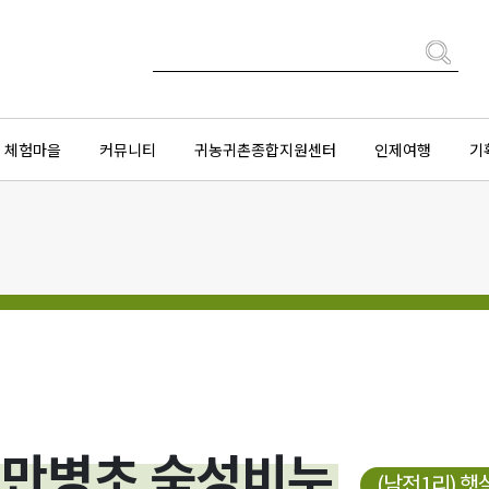
체험마을
커뮤니티
귀농귀촌종합지원센터
인제여행
기
 만병초 숙성비누
(남전1리) 