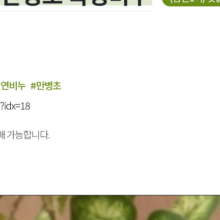
천연비누
#만병초
/?idx=18
매 가능합니다.