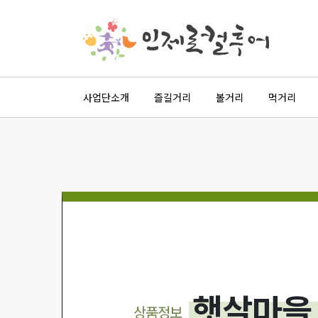
사업단소개
즐길거리
볼거리
먹거리
햇살마을
상품정보