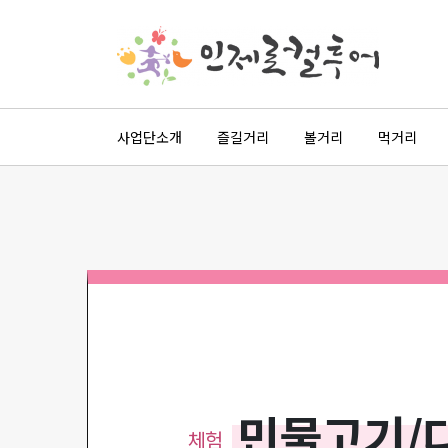
사업단소개
즐길거리
볼거리
먹거리
민물고기/
체험