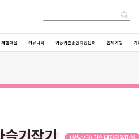
체험마을
커뮤니티
귀농귀촌종합지원센터
인제여행
기
다슬기잡기
(상남2리) 마의태자권역마을