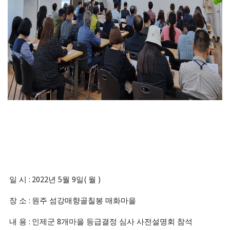
: 2022
5
9
(
)
일 시
년
월
일
월
:
장 소
원주 섬강매향골칠봉 매화마을
:
8
내 용
인제군
개마을 등급결정 심사 사전설명회 참석