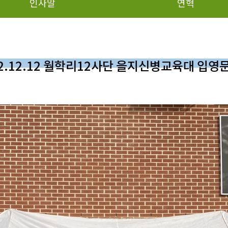
인사말
연혁
22.12.12 월학리12사단 을지신병교육대 입영