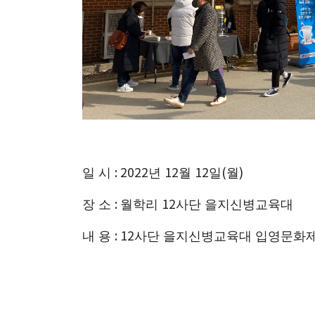
: 2022
12
12
(
)
일 시
년
월
일
월
:
12
장 소
월학리
사단 을지신병교육대
: 12
내 용
사단 을지신병교육대 입영문화제