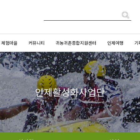
체험마을
커뮤니티
귀농귀촌종합지원센터
인제여행
기
인제활성화사업단