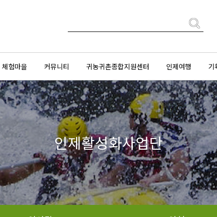
체험마을
커뮤니티
귀농귀촌종합지원센터
인제여행
기
인제활성화사업단