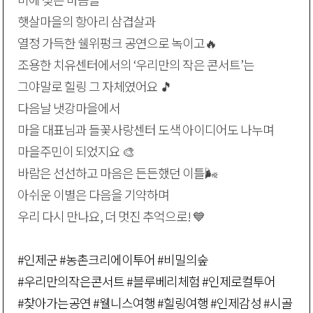
햇살마을의 항아리 삼겹살과
열정 가득한 쉘위펑크 공연으로 녹이고🔥
조용한 치유센터에서의 ‘우리만의 작은 콘서트’는
그야말로 힐링 그 자체였어요 🎵
다음날 냇강마을에서
마을 대표님과 들꽃사랑센터 도색 아이디어도 나누며
마을주민이 되었지요 🎨
바람은 선선하고 마음은 든든했던 이틀🌬️
아쉬운 이별은 다음을 기약하며
우리 다시 만나요, 더 멋진 추억으로! 💙
#인제군
#농촌크리에이투어
#비밀의숲
#우리만의작은콘서트
#블루베리체험
#인제로컬투어
#찾아가는공연
#웰니스여행
#힐링여행
#인제감성
#시골