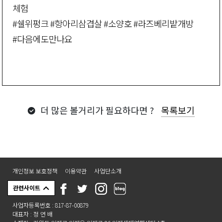
체험
#쉘위펑크
#항아리삼겹살
#소양호
#라즈베리밭개방
#다음에도만나요
더 많은 볼거리가 필요하다면 ?
목록보기
개인정보 보호정책
이용약관
사업단소개
관련사이트
사업자등록번호 : 817-87-00879
대표자 : 정 연 배