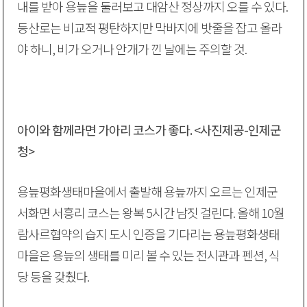
내를 받아 용늪을 둘러보고 대암산 정상까지 오를 수 있다.
등산로는 비교적 평탄하지만 막바지에 밧줄을 잡고 올라
야 하니, 비가 오거나 안개가 낀 날에는 주의할 것.
아이와 함께라면 가아리 코스가 좋다. <사진제공-인제군
청>
용늪평화생태마을에서 출발해 용늪까지 오르는 인제군
서화면 서흥리 코스는 왕복 5시간 남짓 걸린다. 올해 10월
람사르협약의 습지 도시 인증을 기다리는 용늪평화생태
마을은 용늪의 생태를 미리 볼 수 있는 전시관과 펜션, 식
당 등을 갖췄다.