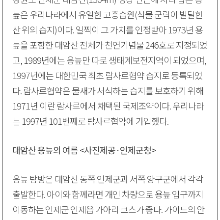
늪은 우리나라에서 유일한 고층습원(식물 군락이 발달한
산 위의 습지)이다. 일찍이 그 가치를 인정받아 1973년 용
늪을 포함한 대암산 전체가 천연기념물 246호로 지정되었
고, 1989년에는 용늪만 따로 생태계보전지역이 되었으며,
1997년에는 대한민국 최초 람사르협약 습지로 등록되었
다. 람사르협약은 물새가 서식하는 습지를 보호하기 위해
1971년 이란 람사르에서 채택된 국제조약이다. 우리나라
는 1997년 101번째로 람사르협약에 가입했다.
대암산 용늪의 여름 <사진제공·인제군청>
용늪 탐방은 대암산 동쪽 인제군과 서쪽 양구군에서 각각
출발한다. 아이와 함께라면 개인 차량으로 용늪 입구까지
이동하는 인제군 인제읍 가아리 코스가 좋다. 가이드의 안