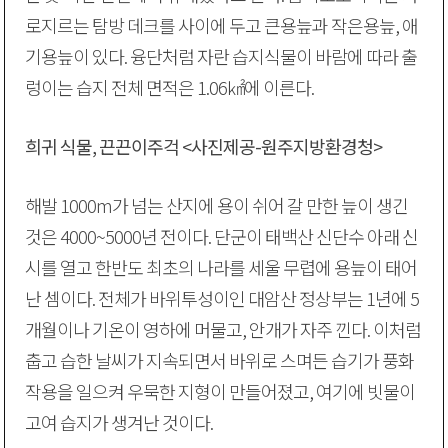
로지르는 탐방 데크를 사이에 두고 큰용늪과 작은용늪, 애
기용늪이 있다. 융단처럼 자란 습지식물이 바람에 따라 출
렁이는 습지 전체 면적은 1.06㎢에 이른다.
희귀 식물, 끈끈이주걱 <사진제공-원주지방환경청>
해발 1000m가 넘는 산지에 용이 쉬어 갈 만한 늪이 생긴
것은 4000~5000년 전이다. 단군이 태백산 신단수 아래 신
시를 열고 한반도 최초의 나라를 세울 무렵에 용늪이 태어
난 셈이다. 전체가 바위투성이인 대암산 정상부는 1년에 5
개월이나 기온이 영하에 머물고, 안개가 자주 낀다. 이처럼
춥고 습한 날씨가 지속되면서 바위로 스며든 습기가 풍화
작용을 일으켜 우묵한 지형이 만들어졌고, 여기에 빗물이
고여 습지가 생겨난 것이다.