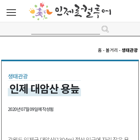
홈 - 볼거리 -
생태관광
생태관광
인제 대암산 용늪
2020년 07월 09일에 작성됨
강원도 인제군 대암산(1304m) 정상 인근에 자리 잡은 용