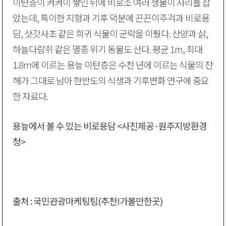
이탄층이 켜켜이 쌓인 뒤에 비로소 여러 생물이 자리를 잡
았는데, 특이한 지형과 기후 덕분에 끈끈이주걱과 비로용
담, 삿갓사초 같은 희귀 식물이 군락을 이뤘다. 산양과 삵,
하늘다람쥐 같은 멸종 위기 동물도 산다. 평균 1m, 최대
1.8m에 이르는 용늪 이탄층은 수천 년에 이르는 식물의 잔
해가 그대로 남아 한반도의 식생과 기후변화 연구에 중요
한 자료다.
용늪에서 볼 수 있는 비로용담 <사진제공·원주지방환경
청>
출처 : 국민관광마케팅팀(추천!가볼만한곳)