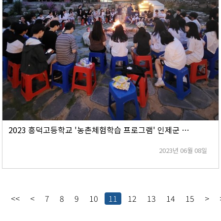
2023 흥덕고등학교 '농촌체험학습 프로그램' 인제군 7개마을에서 진행!!
2023년 06월 08일
<<
<
7
8
9
10
11
12
13
14
15
>