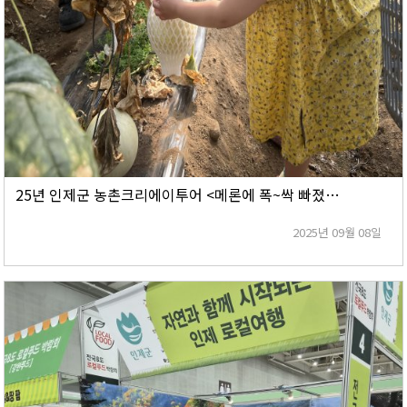
25년 인제군 농촌크리에이투어 <메론에 폭~싹 빠졌수다> 후기
2025년 09월 08일