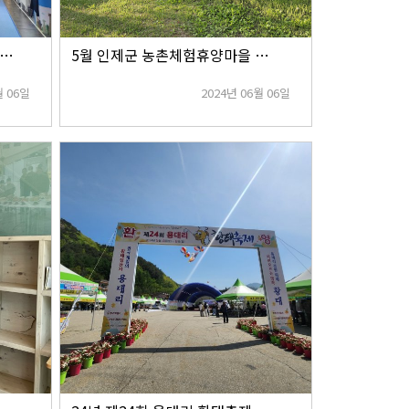
024년 트래블쇼(상반기) 여행박람회 참가
5월 인제군 농촌체험휴양마을 교육여행&문화순회공연
월 06일
2024년 06월 06일