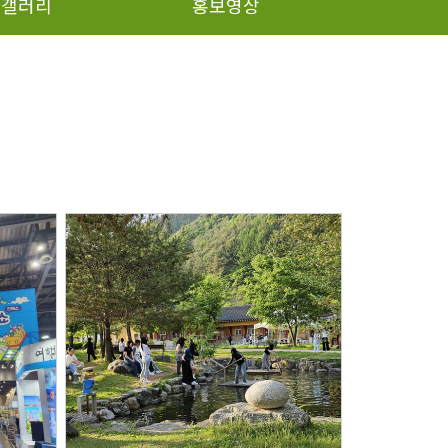
단갤러리
홍보영상