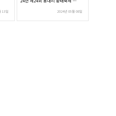
24년 제24회 용대리 황태축제 체험부스 운영
월 13일
2024년 05월 08일