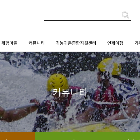
체험마을
커뮤니티
귀농귀촌종합지원센터
인제여행
기
커뮤니티