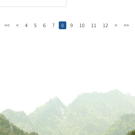
<<
<
4
5
6
7
8
9
10
11
12
>
>>