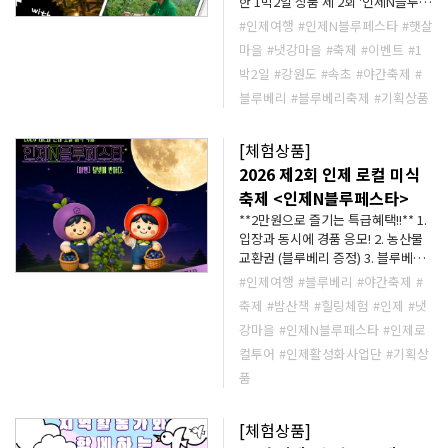
한 1박2일 상품 제 2회 '인제N블루페
스타_[야행]달빛에 반하다' 시간 걱
#인제여행
#인제N블루페스타
#햇살
정없이 마음껏 즐겨보세요!! 블루베
마을
#냇강마을
#축제
#이벤트
#1
리가 쏟아지는 로컬 축제💃🏻 다양한
박2일
#강원도
#속초
#야간축제
#
이벤트, 푸짐한 경품이 준비되어 있
습니다. 가볍게 오셔서 양손 무겁게
블루베리
#블루베리축제
#기획상품
돌아가세요!! 🎁 축제를 마음껏 즐기
고 가까운 체험마을로 GoGo!! 편안
[체험상품]
하게 쉬시고 농촌의 아침을 느껴보세
2026 제2회 인제 로컬 미식
요 어두운 밤 보이지 않았던 농촌의
풍경이 펼쳐집니다. 🎇인제N블루페
축제 <인제N블루페스타>
스타 축제 자유관람 🏠농촌 체험마
**2만원으로 즐기는 특급혜택!!** 1.
을에서의 숙박 🍲시골 인심 넉넉한
입장과 동시에 경품 응모! 2. 농산물
황태 해장국 🥔쫀득바삭한 감자전 만
교환권 (블루베리 증정) 3. 블루베리
들기 체험 2인 이하의 경우 숙박비 관
메인 디쉬 제공(타코2ps or 챱스테
#인제여행
#블루베리
#야간축제
#
계로 소정의 금액이 추가됩니다. 1인
이크) 4. 블루베리 핑거푸드 제험권
당 70,000원 **날씨나 현지상황으로
축제
#밤산책
#힐링체험
#인제
#냇
5. 블루베리 수확 체험권 **블루베리
프로그램이 대체되거나 일정이 변경
강마을
#인제N블루페스타
#인제로
핑거푸트 체험 안내(상시 운영)** 1.
될 수 있습니다. **문의사항은 사업
블루베리 타르트 & 스무디 만들기 체
컬투어
#인제활성화사업단
#기획상
단 카카오채널1:1채팅을 이용해주시
험 2. 블루베리 모찌 만들기 체험 3.
품
길 바랍니다. 카카오톡채널 채팅 👉
블루베리 철판 아이스크림 만들기 체
http://pf.kakao.com/_xdwxeWn/
험 4. 블루베리 과일 꼬치 만들기 체
chat
[체험상품]
험 **블루베리 세일 페스타** 블루베
리 수확 할인 이벤트 500g (정상