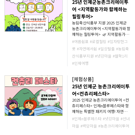
25년 인제군농촌크리에이투
가)10,000원 → 7,000원 블루베리
어 <지역활동가와 함께하는
판매 특가 이벤트 500g (정상가)
힐링투어>
15,000원 → 10,000원 1kg (정상
가) 25,000원 → 20,000원 [야행] 달
농림축산식품부 지원 2025 인제군
빛에 반하다 야간 이벤트 🌕달빛 연못
농촌크리에이투어 <지역활동가와 함
& 자작나무 숲길 야간 산책로 및 포
께하는 힐링투어> 🌿 지역활동가와
토존 🙏🏻소원 달짚 태우기 이벤트
함께 걷는 길, 그 속에서 만나는 나만
#여름쉼표
#로컬힐링
#임자탕한그
🎵야간 버스킹 공연 🎁행운의 경품
의 힐링 마을이 품은 이야기와 자연
릇
#자연에서쉼
#일상탈출
#농림축
추첨 🎇축제 마지막 피날레 폭죽쇼
이 주는 쉼표를 느껴보세요. 🍲 시원
산식품부지원
#냇강마을
#월학1리
**36개월 미만 입장 무료, 36개월 이
한 임자탕 점심식사 👩‍🌾 지역 활동
상 티켓 구매 바랍니다!** **날씨나
가와 함께하는 이야기 시간 🫐 탐스
#인제여행
현지상황으로 프로그램이 대체되거
럽게 익은 블루베리 수확 체험 🍡 쫀
나 일정이 변경될 수 있습니다. **문
득쫀득 블루베리 모찌 만들기 🔔 마
[체험상품]
의사항은 사업단 카카오채널1:1채팅
음을 울리는 싱잉볼 명상 몸과 마음
25년 인제군 농촌크리에이투
을 이용해주시길 바랍니다. 카카오
이 가벼워지는 이 여름, 지금 인제로
톡채널 채팅 👉
떠나보세요! * 날씨나 현지상황으로
어<컨츄리페스타>
http://pf.kakao.com/_xdwxeWn/
일정이 변경될 수 있습니다. * 회차별
2025 인제군 농촌크리에이투어 <컨
10인 미만일 경우 일정이 취소될 수
chat
츄리페스타> 인제n블루페스타와 함
있습니다. * 문의글은 사업단 카카오
께하는 특별한 패키지 여행! 자연과
채널 1:1채팅을 이용해주시길 바랍니
즐거움이 가득한 인제로 떠나는 컨츄
#인제n블루페스타
#냇강마을
#선녀
다.
리 감성 가득한 하루! 인제n블루페스
http://pf.kakao.com/_xdwxeWn/
마을
#백담마을
#농촌크리에이투어
타를 즐긴 뒤, 다양한 농촌체험마을
chat
에서 잊지 못할 체험 여행이 이어집