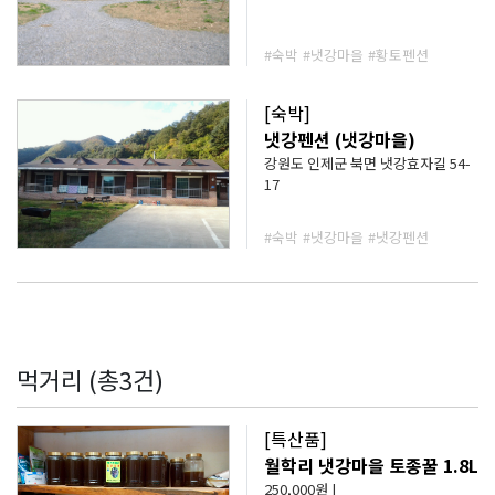
#숙박
#냇강마을
#황토펜션
[숙박]
냇강펜션 (냇강마을)
강원도 인제군 북면 냇강효자길 54-
17
#숙박
#냇강마을
#냇강펜션
먹거리 (총3건)
[특산품]
월학리 냇강마을 토종꿀 1.8L
250,000원 |