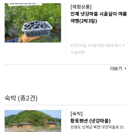
니다 이런 분들께 추천해요! 아이들
[체험상품]
과 함께 특별한 추억을 만들고 싶은
인제 냇강마을 시골살이 여름
가족 자연 속에서 몸도 마음도 리프
여행(2박3일)
레시하고 싶은 분 농촌의 여유와 체
험을 모두 누리고 싶은 여행자
#냇강마을
#여름체험
#블루베리
#
시골여행
더보기
숙박 (총2건)
[숙박]
황토펜션 (냇강마을)
강원도 인제군 북면 냇강마을로 51