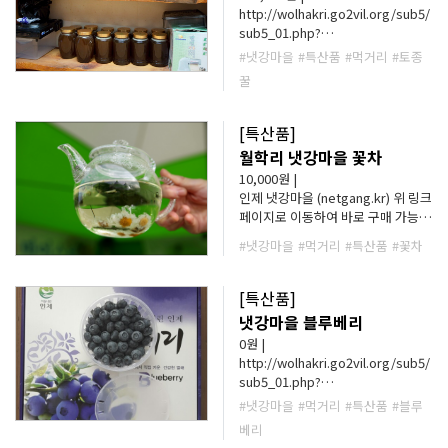
http://wolhakri.go2vil.org/sub5/
sub5_01.php?
url=/go2vil_2011/common/progr
#냇강마을
#특산품
#먹거리
#토종
am/shopping/shop_prd/list.php
꿀
&sub_title=쇼핑몰&m_code=3 위
링크 페이지로 이동하여 바로 구매
가능합니다.
[특산품]
월학리 냇강마을 꽃차
10,000원 |
인제 냇강마을 (netgang.kr) 위 링크
페이지로 이동하여 바로 구매 가능합
니다.
#냇강마을
#먹거리
#특산품
#꽃차
[특산품]
냇강마을 블루베리
0원 |
http://wolhakri.go2vil.org/sub5/
sub5_01.php?
url=/go2vil_2011/common/progr
#냇강마을
#먹거리
#특산품
#블루
am/shopping/shop_prd/view.ph
베리
p&sub_title=쇼핑몰