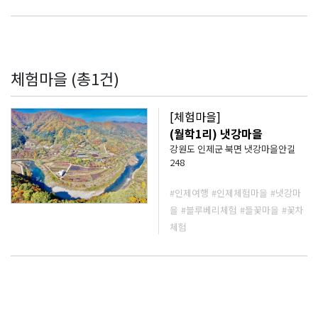
&m_code=3&prod_code=00014
30&page=1&click_mode=first&k
_cate1=&k_cate2=&k_cate3= 위
링크 페이지로 이동하여 바로 구매
가능합니다.
체험마을 (총1건)
[체험마을]
(월학1리) 냇강마을
강원도 인제군 북면 냇강마을안길
248
#인제여행
#인제체험마을
#냇강마
을
#블루베리체험
#들꽃마을
#꽃차
체험