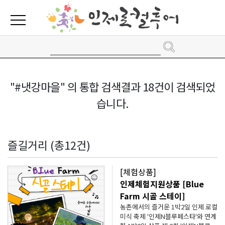
"#냇강마을" 의 통합 검색결과 18건이 검색되었
습니다.
즐길거리 (총12건)
[체험상품]
인제체험지원상품 [Blue
Farm 시골 스테이]
농촌에서의 즐거운 1박2일 인제 로컬
미식 축제 '인제N블루페스타'와 연계