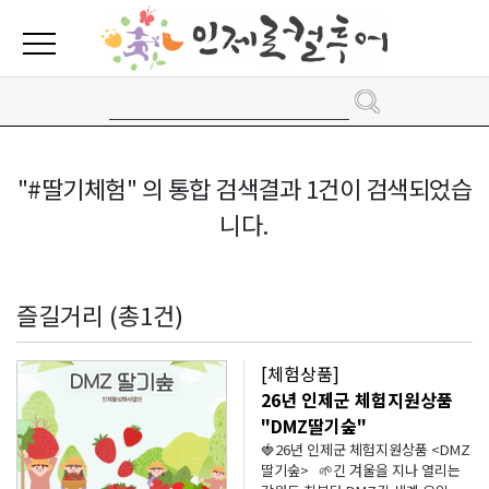
"#딸기체험" 의 통합 검색결과 1건이 검색되었습
니다.
즐길거리 (총1건)
[체험상품]
26년 인제군 체험지원상품
"DMZ딸기숲"
🍓26년 인제군 체험지원상품 <DMZ
딸기숲> 🌱긴 겨울을 지나 열리는