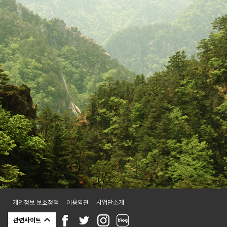
숙지해주세요!!!!** **만 7세이하는
DMZ입장이 불가합니다** **제한구
역 입장으로 인해 지정된 시간에 늦
으면 입장 불가함을 알려드립니다.**
**신분증, (미성년자)여권 또는 가족
관계증명서 꼭!!!! 지참해주세요**
개인정보 보호정책
이용약관
사업단소개
관련사이트