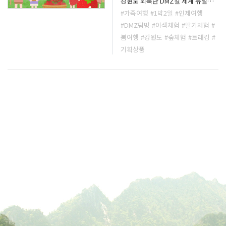
강원도 최북단 DMZ길 세계 유일의
분단의 길을 걸어보는 특별한 체험
#가족여행
#1박2일
#인제여행
🍓최북단에서 자란 아주 특별한 딸기
#DMZ탐방
#이색체험
#딸기체험
#
싱그럽고 달콤함이 가득한 딸기를 수
봄여행
#강원도
#숲체험
#트래킹
#
확하는 체험 🍗한약재를 넣고 푹 고
와낸 영양 삼계탕 남녀노소 누구나
기획상품
즐길 수 있는 영양식 🍲황태의 고장
용대리에서 생산한 황태! 뽀얗게 끓
여낸 구수함이 가득한 황태 해장국!
🌲솔향이 가득한 소나무 숲에서 진행
되는 숲 밧줄 체험 자연이 주는 즐거
움을 직접 느껴보세요. 🏠프라이빗
한 독채 숙소 자연속에 자리잡은 쾌
적한 독채 숙소 🌸봄이 찾아오는 인
제에서 특별한 경험을 해보세요 **
날씨나 현지상황으로 프로그램이 대
체되거나 일정이 변경될 수 있습니
다. **4인 이상 예약 시 카카오채널
1:1채팅으로 문의 주세요.** **문의
사항은 사업단 카카오채널1:1채팅을
이용해주시길 바랍니다. 카카오톡채
널 채팅
👉 http://pf.kakao.com/_xdwxe
Wn/chat **카드뉴스 안내사항을 꼭!