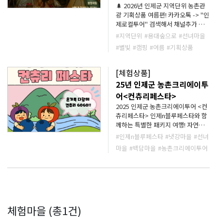
🌲 2026년 인제군 지역단위 농촌관
광 기획상품 여름편! 카카오톡 -> "인
제로컬투어" 검색해서 채널추가 해
주세요!! 추후 카카오채널 홍보메세
#지역단위
#용대숲으로
#선녀마을
지로 오픈안내메세지보내드립니다.
#별빛
#캠핑
#여름
#기획상품
숲슐랭가이드 여름상품 🌌 여름밤 숲
속 별빛 캠핑 용대숲으로 도심을 벗
어나 별빛 아래에서 즐기는 진짜 숲
[체험상품]
속 캠핑 🌲✨ 🍹 웰컴드링크와 함께
25년 인제군 농촌크리에이투
시작하는 힐링 여행 감자국 인제의
어<컨츄리페스타>
청정지역에서 생산된 감자수확 체
2025 인제군 농촌크리에이투어 <컨
험!! ⛺ 용대숲으로 이동 후 선생님들
츄리페스타> 인제n블루페스타와 함
과 함께 배우며 직접 설치하는 나만
께하는 특별한 패키지 여행! 자연과
의 아늑한 캠핑 보금자리(텐트) 🌿 용
즐거움이 가득한 인제로 떠나는 컨츄
대숲의 자연을 느끼는 다양한 숲 체
#인제n블루페스타
#냇강마을
#선녀
리 감성 가득한 하루! 인제n블루페스
험 🔥 야외 바비큐 & 화덕밥짓기 저
마을
#백담마을
#농촌크리에이투어
타를 즐긴 뒤, 다양한 농촌체험마을
녁식사 🪵 자작자작 장작 타는 소리
에서 잊지 못할 체험 여행이 이어집
와 함께하는 불멍타임 🌠 별빛 아래
니다 이런 분들께 추천해요! 아이들
감성 가득 밤마실 🌲 숲과 동화되어
과 함께 특별한 추억을 만들고 싶은
보내는 특별한 하룻밤 🍞 다음날 아
가족 자연 속에서 몸도 마음도 리프
침은 토스트와 색다른 캠핑식량으로
레시하고 싶은 분 농촌의 여유와 체
즐기는 캠핑 감성 한 스푼! ☕ 숲속 한
체험마을 (총1건)
험을 모두 누리고 싶은 여행자
가운데서 드립커피와 달콤한 디저트