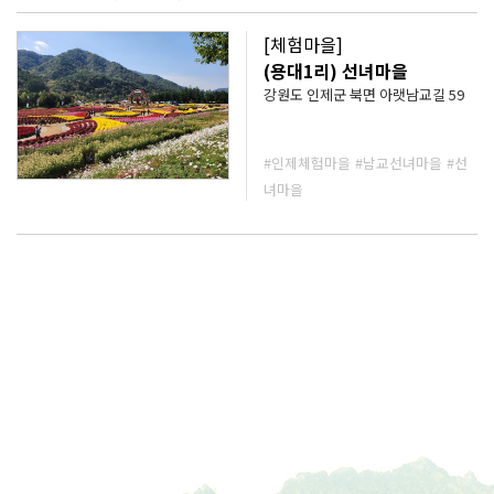
로 정신 똑띠 차리고 😆 🎣 마지막은
시원한 계곡에서 즐기는 견지낚시 체
[체험마을]
험까지!
━━━━━━━━━━━━━━
(용대1리) 선녀마을
━ 🎉 프로모션 이벤트 ✅ 즉시할인
강원도 인제군 북면 아랫남교길 59
진행! 최대 47%할인!! 💸 정상가
190,000원 → 100,000원 🎁 장비 무
료 대여 ⛺ 텐트 & 침낭 등 캠핑장비
#인제체험마을
#남교선녀마을
#선
무료 제공! 🧳 몸만 오셔도 됩니다 😊
━━━━━━━━━━━━━━
녀마을
━ 🌲 올여름, 인제의 숲에서 가장 특
별한 하룻밤을 만나보세요. 프로그램
운영 기간 단 하루!! <2회차> 8월 15
일~16일 1박2일 **최소 예약인원 2
인 이상입니다. / 선착순 예약모집 7
팀 **날씨나 현지상황으로 프로그램
이 대체되거나 일정이 변경될 수 있
습니다. **문의사항은 사업단 카카오
채널1:1채팅을 이용해주시길 바랍니
다. 카카오톡채널 채팅 👉
http://pf.kakao.com/_xdwxeWn/
chat