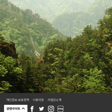
로 정신 똑띠 차리고 😆 🎣 마지막은
시원한 계곡에서 즐기는 견지낚시 체
험까지!
━━━━━━━━━━━━━━
━ 🎉 프로모션 이벤트 ✅ 즉시할인
진행! 최대 47%할인!! 💸 정상가
190,000원 → 100,000원 🎁 장비 무
료 대여 ⛺ 텐트 & 침낭 등 캠핑장비
무료 제공! 🧳 몸만 오셔도 됩니다 😊
━━━━━━━━━━━━━━
━ 🌲 올여름, 인제의 숲에서 가장 특
별한 하룻밤을 만나보세요. 프로그램
운영 기간 단 하루!! <2회차> 8월 15
일~16일 1박2일 **최소 예약인원 2
인 이상입니다. / 선착순 예약모집 7
팀 **날씨나 현지상황으로 프로그램
이 대체되거나 일정이 변경될 수 있
습니다. **문의사항은 사업단 카카오
채널1:1채팅을 이용해주시길 바랍니
다. 카카오톡채널 채팅 👉
http://pf.kakao.com/_xdwxeWn/
개인정보 보호정책
이용약관
사업단소개
chat
관련사이트