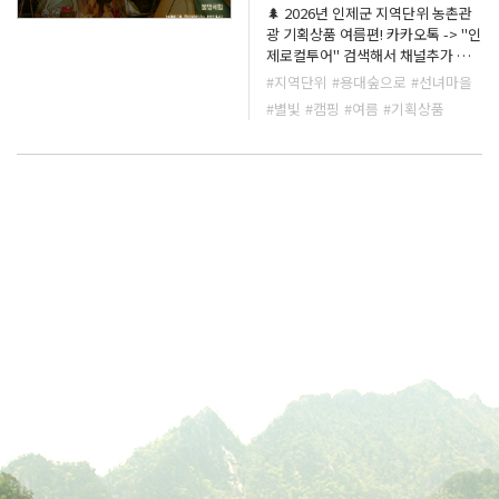
🌲 2026년 인제군 지역단위 농촌관
광 기획상품 여름편! 카카오톡 -> "인
제로컬투어" 검색해서 채널추가 해
주세요!! 추후 카카오채널 홍보메세
#지역단위
#용대숲으로
#선녀마을
지로 오픈안내메세지보내드립니다.
#별빛
#캠핑
#여름
#기획상품
숲슐랭가이드 여름상품 🌌 여름밤 숲
속 별빛 캠핑 용대숲으로 도심을 벗
어나 별빛 아래에서 즐기는 진짜 숲
속 캠핑 🌲✨ 🍹 웰컴드링크와 함께
시작하는 힐링 여행 감자국 인제의
청정지역에서 생산된 감자수확 체
험!! ⛺ 용대숲으로 이동 후 선생님들
과 함께 배우며 직접 설치하는 나만
의 아늑한 캠핑 보금자리(텐트) 🌿 용
대숲의 자연을 느끼는 다양한 숲 체
험 🔥 야외 바비큐 & 화덕밥짓기 저
녁식사 🪵 자작자작 장작 타는 소리
와 함께하는 불멍타임 🌠 별빛 아래
감성 가득 밤마실 🌲 숲과 동화되어
보내는 특별한 하룻밤 🍞 다음날 아
침은 토스트와 색다른 캠핑식량으로
즐기는 캠핑 감성 한 스푼! ☕ 숲속 한
가운데서 드립커피와 달콤한 디저트