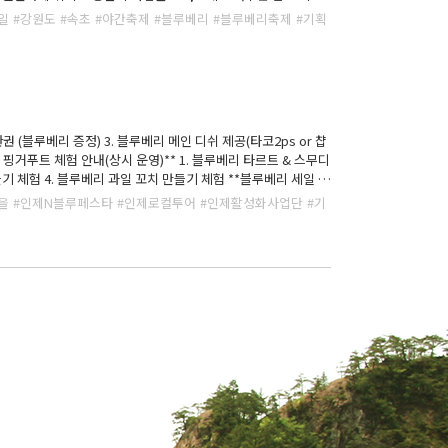
일
#강원도
#속초
#야간축제
#블루베리
#블루베리축제
#기획
1:1채팅을 이용해주시길 바랍니다. 카카오톡채널 채팅 👉
환권 (블루베리 증정) 3. 블루베리 메인 디쉬 제공(타코2ps or 챱
 블루베리 과일 꼬치 만들기 체험 **블루베리 세일 페
베리 판매 특가 이벤트 500g (정상가) 15,000원 → 10,000원
을
#인제N블루페스타
#인제로컬투어
#인제활성화사업단
#기
6개월 이상 티켓 구매
해주시길 바랍니다. 카카오톡채널 채팅 👉 http://pf.kakao.com/_xdwxeWn/chat