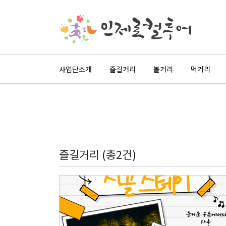
사업단소개
즐길거리
볼거리
먹거리
즐길거리 (총2건)