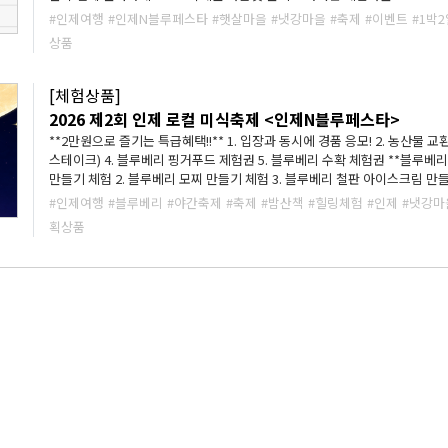
않았던 농촌의 풍경이 펼쳐집니다. 🎇인제N블루페스타 축제 자유관람 🏠농촌 체험마을에서의 숙박 🍲시골 인심 넉넉한 황태 해장국 🥔쫀
#인제여행
#인제N블루페스타
#햇살마을
#냇강마을
#축제
#이벤트
#1박2
득바삭한 감자전 만들기 체험 2인 이하의 경우 숙박비 관계로 소정의 금액이 추가됩니다. 1인당 70,000원 **날씨나 현지상황으로 프로그램
상품
이 대체되거나 일정이 변경될 수 있습니다. **문의사항은 사업단 카카오채널
http://pf.kakao.com/_xdwxeWn/chat
[체험상품]
2026 제2회 인제 로컬 미식축제 <인제N블루페스타>
**2만원으로 즐기는 특급혜택!!** 1. 입장과 동시에 경품 응모! 2. 농산물 교
스테이크) 4. 블루베리 핑거푸드 제험권 5. 블루베리 수확 체험권 **블루베리 핑거푸트 체험 안내(상시 운영)** 1. 블루베리 타르트 & 스무디
만들기 체험 2. 블루베리 모찌 만들기 체험 3. 블루베리 철판 아이스크림 만들기 체험 4.
스타** 블루베리 수확 할인 이벤트 500g (정상가)10,000원 → 7,000원 블루
#인제여행
#블루베리
#야간축제
#축제
#밤산책
#힐링체험
#인제
#냇강마
1kg (정상가) 25,000원 → 20,000원 [야행] 달빛에 반하다 야간 이벤트 🌕달빛 연못 & 자작나무 숲길 야간 산책로 및 포토존 🙏🏻소원 달
획상품
짚 태우기 이벤트 🎵야간 버스킹 공연 🎁행운의 경품 추첨 🎇축제 마지막 피날레 폭죽쇼 **36개월 미만 입장 무료, 3
바랍니다!** **날씨나 현지상황으로 프로그램이 대체되거나 일정이 변경될 수 있습니다. **문의사항은 사업단 카카오채널1:1채팅을 이용