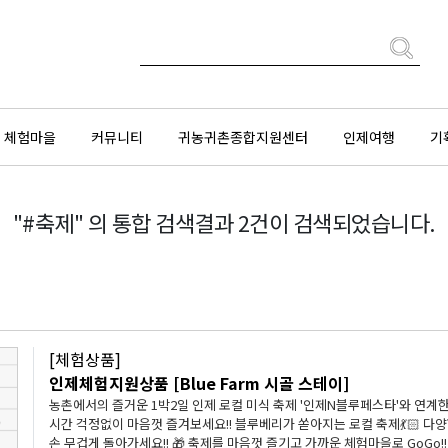
체험마을
커뮤니티
귀농귀촌종합지원센터
인제여행
기
"#축제" 의 통합 검색결과 2건이 검색되었습니다.
[체험상품]
인제체험지원상품 [Blue Farm 시골 스테이]
농촌에서의 즐거운 1박2일 인제 로컬 미식 축제 '인제N블루페스타'와 연계한 1박2일 상품 제 2회 '인제N블루페스타_[야행]달빛에 반하다'
시간 걱정없이 마음껏 즐겨보세요!! 블루베리가 쏟아지는 로컬 축제💃🏻 다양한 이벤트, 푸짐한 경품이 준비되어 있습니다. 가볍게 오셔서 양
손 무겁게 돌아가세요!! 🎁 축제를 마음껏 즐기고 가까운 체험마을로 GoGo!! 편안하게 쉬시고 농촌의 아침을 느껴보세요 어두운 밤 보이지