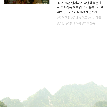
🌲 2026년 인제군 지역단위 농촌관
광 기획상품 여름편! 카카오톡 -> "인
제로컬투어" 검색해서 채널추가 해
주세요!! 추후 카카오채널 홍보메세
#지역단위
#용대숲으로
#선녀마을
지로 오픈안내메세지보내드립니다.
#별빛
#캠핑
#여름
#기획상품
숲슐랭가이드 여름상품 🌌 여름밤 숲
속 별빛 캠핑 용대숲으로 도심을 벗
어나 별빛 아래에서 즐기는 진짜 숲
속 캠핑 🌲✨ 🍹 웰컴드링크와 함께
시작하는 힐링 여행 감자국 인제의
청정지역에서 생산된 감자수확 체
험!! ⛺ 용대숲으로 이동 후 선생님들
과 함께 배우며 직접 설치하는 나만
의 아늑한 캠핑 보금자리(텐트) 🌿 용
대숲의 자연을 느끼는 다양한 숲 체
험 🔥 야외 바비큐 & 화덕밥짓기 저
녁식사 🪵 자작자작 장작 타는 소리
와 함께하는 불멍타임 🌠 별빛 아래
감성 가득 밤마실 🌲 숲과 동화되어
보내는 특별한 하룻밤 🍞 다음날 아
침은 토스트와 색다른 캠핑식량으로
즐기는 캠핑 감성 한 스푼! ☕ 숲속 한
가운데서 드립커피와 달콤한 디저트