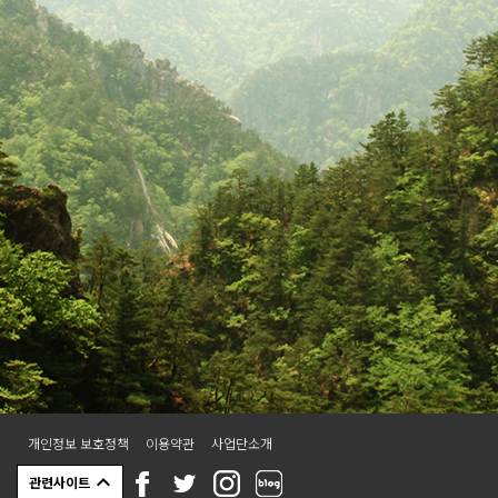
로 정신 똑띠 차리고 😆 🎣 마지막은
시원한 계곡에서 즐기는 견지낚시 체
험까지!
━━━━━━━━━━━━━━
━ 🎉 프로모션 이벤트 ✅ 즉시할인
진행! 최대 47%할인!! 💸 정상가
190,000원 → 100,000원 🎁 장비 무
료 대여 ⛺ 텐트 & 침낭 등 캠핑장비
무료 제공! 🧳 몸만 오셔도 됩니다 😊
━━━━━━━━━━━━━━
━ 🌲 올여름, 인제의 숲에서 가장 특
별한 하룻밤을 만나보세요. 프로그램
운영 기간 단 하루!! <2회차> 8월 15
일~16일 1박2일 **최소 예약인원 2
인 이상입니다. / 선착순 예약모집 7
팀 **날씨나 현지상황으로 프로그램
이 대체되거나 일정이 변경될 수 있
습니다. **문의사항은 사업단 카카오
채널1:1채팅을 이용해주시길 바랍니
다. 카카오톡채널 채팅 👉
http://pf.kakao.com/_xdwxeWn/
개인정보 보호정책
이용약관
사업단소개
chat
관련사이트