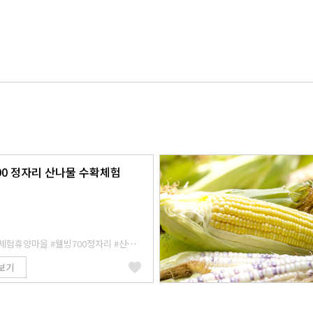
00 정자리 산나물 수확체험
체험휴양마을
#웰빙700정자리
#산나물
보기