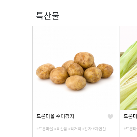
특산물
드론마을 수미감자
드론마
#드론마을
#특산품
#먹거리
#감자
#자연산
#드론마