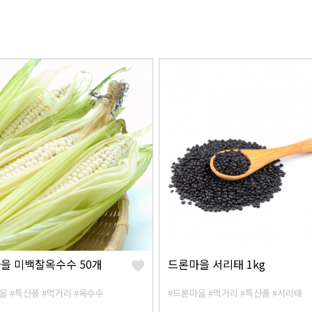
을 미백찰옥수수 50개
드론마을 서리태 1kg
을
#특산품
#먹거리
#옥수수
#드론마을
#먹거리
#특산품
#서리태