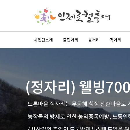
사업단소개
즐길거리
볼거리
먹거리
(정자리) 웰빙7
드론마을 정자리는 무공해 청정 산촌마을로 
농작물의 방제로 인한 농약중독예방, 노동인
4차산업의 주역인 드론방제시스템 도입을 위