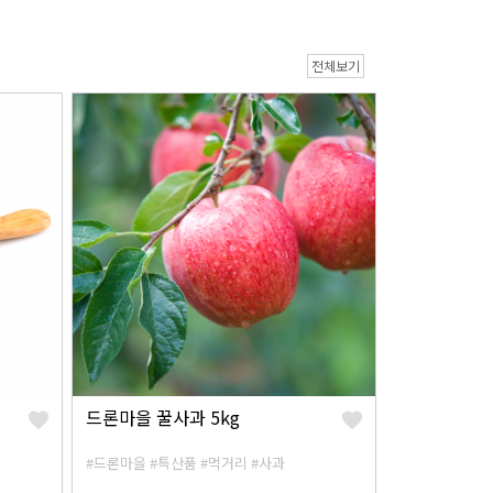
전체보기
드론마을 꿀사과 5kg
#드론마을
#특산품
#먹거리
#사과