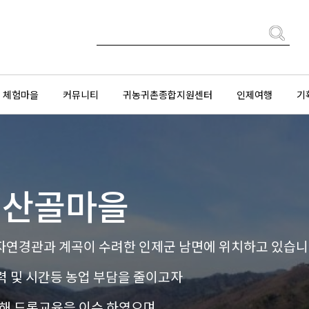
체험마을
커뮤니티
귀농귀촌종합지원센터
인제여행
기
00산골마을
자연경관과 계곡이 수려한 인제군 남면에 위치하고 있습니
력 및 시간등 농업 부담을 줄이고자
해 드론교육을 이수 하였으며